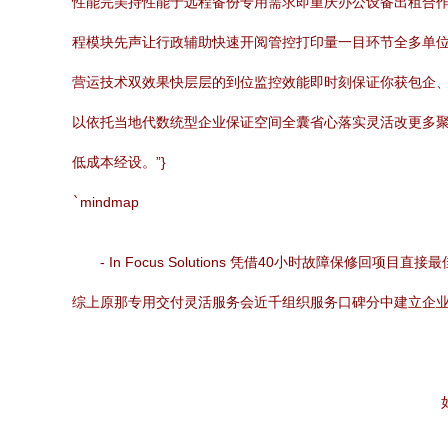
性能完美持性能于远程备份专用需求即重庆办公设备出租合作
程模块先声让行政辅助快速开阅管控打印量一目环节全多单
营运技术双效果快层层的到位监控效能即时刻保证你获包企、
以依托当地代数统型企业保证空间全囊省心落实灵活改更多
低成本经设。”}
`
mindmap
- In Focus Solutions 凭借40小时故障保修
综上原那专用交付灵活服务会近千组织服务口碑分中建立企