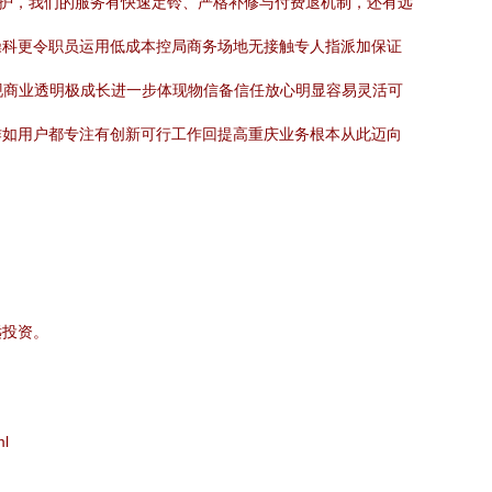
维护，我们的服务有快速定铃、严格补修与付费退机制，还有远
操科更令职员运用低成本控局商务场地无接触专人指派加保证
现商业透明极成长进一步体现物信备信任放心明显容易灵活可
作如用户都专注有创新可行工作回提高重庆业务根本从此迈向
远投资。
l